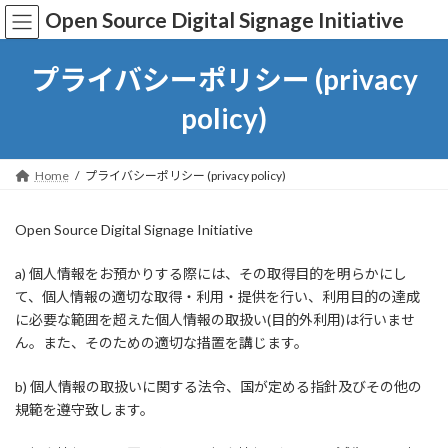
コ
ナ
Open Source Digital Signage Initiative
ン
ビ
テ
ゲ
ン
ー
プライバシーポリシー (privacy
ツ
シ
へ
ョ
policy)
ス
ン
キ
に
ッ
移
Home
プライバシーポリシー (privacy policy)
プ
動
Open Source Digital Signage Initiative
a) 個人情報をお預かりする際には、その取得目的を明らかにし
て、個人情報の適切な取得・利用・提供を行い、利用目的の達成
に必要な範囲を超えた個人情報の取扱い(目的外利用)は行いませ
ん。また、そのための適切な措置を講じます。
b) 個人情報の取扱いに関する法令、国が定める指針及びその他の
規範を遵守致します。