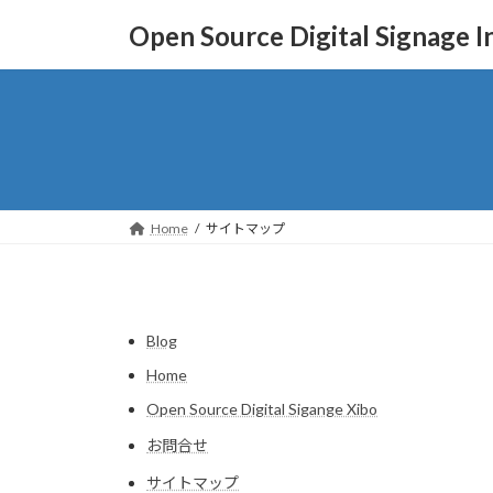
コ
ナ
Open Source Digital Signage In
ン
ビ
テ
ゲ
ン
ー
ツ
シ
へ
ョ
ス
ン
キ
に
ッ
移
Home
サイトマップ
プ
動
Blog
Home
Open Source Digital Sigange Xibo
お問合せ
サイトマップ