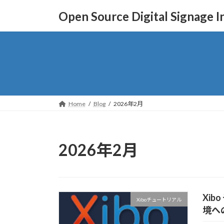
コ
ナ
Open Source Digital Signage In
ン
ビ
テ
ゲ
ン
ー
ツ
シ
へ
ョ
ス
ン
キ
に
ッ
移
Home
Blog
2026年2月
プ
動
2026年2月
Xib
Xiboチュートリアル
境へ