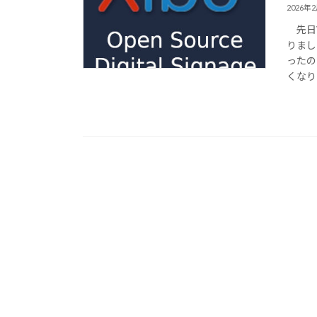
2026年
先日V
りまし
ったの
くなり